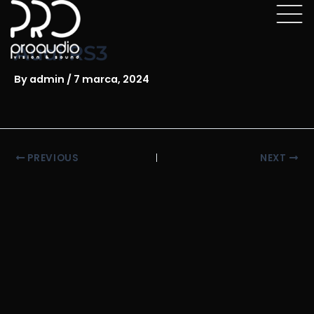
Skip
Post
to
navigation
content
Audi RS3
By
admin
/
7 marca, 2024
PREVIOUS
NEXT