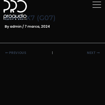
Skip
Post
to
navigation
content
BMW X7 (G07)
By
admin
/
7 marca, 2024
PREVIOUS
NEXT