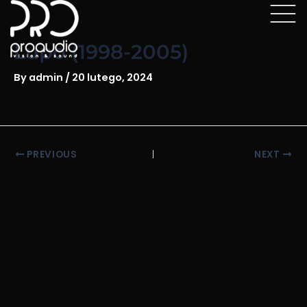
Skip
Post
to
navigation
content
Lupo (1998-2005)
By
admin
/
20 lutego, 2024
PREVIOUS
NEXT