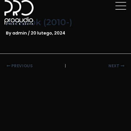
Skip
Post
to
navigation
content
Amarok (2010-)
By
admin
/
20 lutego, 2024
PREVIOUS
NEXT